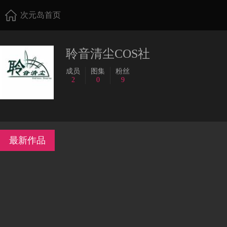
次元岛首页
聆音清尘COS社
成员
图集
粉丝
2
0
9
最新作品