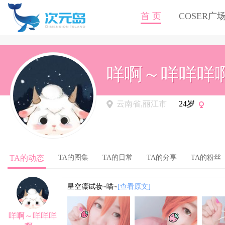
首 页
COSER广
咩啊～咩咩咩
云南省,丽江市
24岁
TA的动态
TA的图集
TA的日常
TA的分享
TA的粉丝
星空凛试妆~喵~
[查看原文]
咩啊～咩咩咩