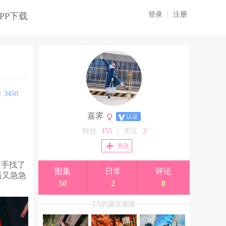
登录
|
注册
PP下载
:
3450
嘉霁
认证
粉丝
155
|
关注
2
关注
随手找了
图集
日常
评论
后又急急
50
2
0
TA的最近图集