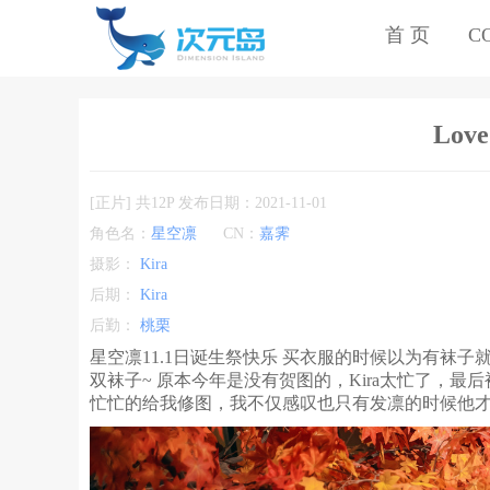
首 页
C
Love
[正片] 共12P 发布日期：2021-11-01
角色名：
星空凛
CN：
嘉霁
摄影：
Kira
后期：
Kira
后勤：
桃栗
星空凛11.1日诞生祭快乐 买衣服的时候以为有袜
双袜子~ 原本今年是没有贺图的，Kira太忙了，
忙忙的给我修图，我不仅感叹也只有发凛的时候他才