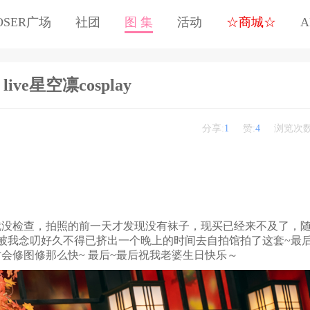
OSER广场
社团
图 集
活动
☆商城☆
A
 live星空凛cosplay
分享:
1
赞:
4
浏览次数
子就没检查，拍照的前一天才发现没有袜子，现买已经来不及了，
最后被我念叨好久不得已挤出一个晚上的时间去自拍馆拍了这套~最
会修图修那么快~ 最后~最后祝我老婆生日快乐～