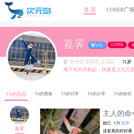
首 页
COSER广
嘉霁
COSER
认证
贵州省,贵阳市,云岩区
31岁
阁下何不同风起，扶摇直上九万
TA的动态
TA的图集
TA的日常
TA的分享
TA的粉丝
主人的命
妲己
CN:
嘉霁
嘉霁
这套真的好好看