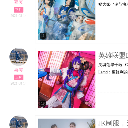
嘉霁
祝大家七夕节快乐(
正片
2021-08-14
11
英雄联盟L
灵魂莲华千珏
C
嘉霁
Lamd：更锋利
正片
2021-08-14
18
JK制服