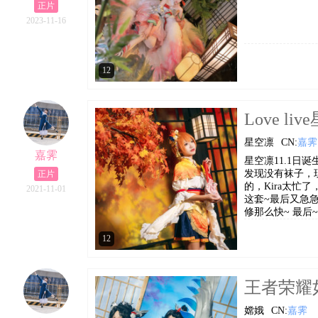
正片
2023-11-16
12
Love liv
星空凛
CN:
嘉霁
嘉霁
星空凛11.1日
发现没有袜子，
正片
的，Kira太
2021-11-01
这套~最后又急
修那么快~ 最后
12
王者荣耀如梦
嫦娥
CN:
嘉霁