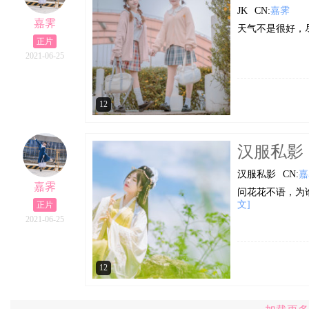
JK
CN:
嘉霁
嘉霁
天气不是很好，
正片
2021-06-25
12
汉服私影
汉服私影
CN:
嘉
嘉霁
问花花不语，为
文]
正片
2021-06-25
12