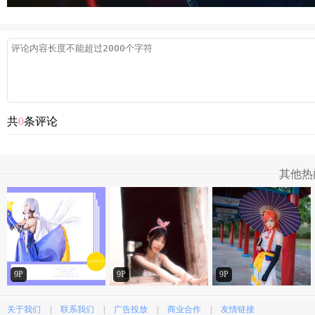
共
0
条评论
其他热
9P
9P
9P
关于我们
|
联系我们
|
广告投放
|
商业合作
|
友情链接