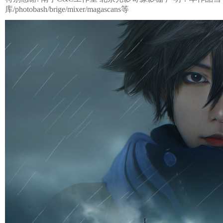
库/photobash/brige/mixer/magascans等