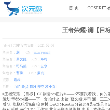
首 页
COSER广
王者荣耀·澜【目标】
[正片] 共9P 发布日期：2021-02-06
角色名：
澜
CN：
三三Senseii
角色名：
蔡文姬
CN：
寿司
角色名：
司马懿
CN：
玄氷
角色名：
曹操
CN：
廉贞
摄影：
喵叔
后期：
白珀.吃货.莉雅.麦克.慕小乔
#王者荣耀·【目标】CG剧情cos正片# ——“不要跟着我，你的
策划:帝都cos团——下一套拍什么 出镜: 蔡文姬:寿司 澜：三三S
后期: 修脸:吃货&白珀 建模:C&C| McreAm 分镜&渲染&场景合
特别感谢: 南宁C&C工作室 北京光影奇缘影棚 声明：本作品当