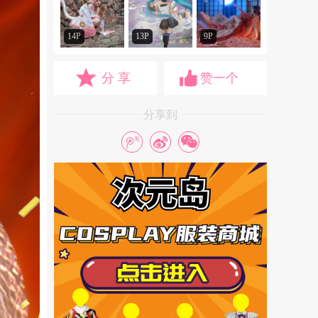
14P
13P
9P
分 享
赞一个
分享到