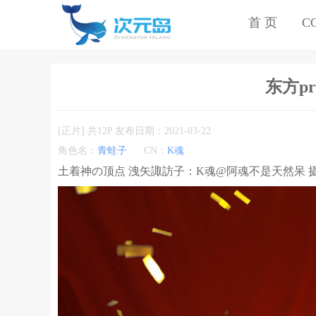
首 页
C
东方pro
[正片] 共12P 发布日期：2021-03-22
角色名：
青蛙子
CN：
K魂
土着神の顶点 洩矢諏訪子：K魂@阿魂不是天然呆 摄