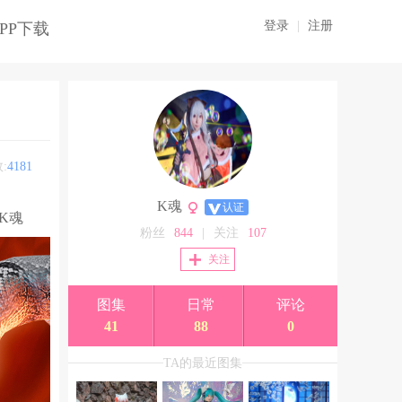
登录
|
注册
PP下载
:
4181
K魂
认证
K魂
粉丝
844
|
关注
107
关注
图集
日常
评论
41
88
0
TA的最近图集