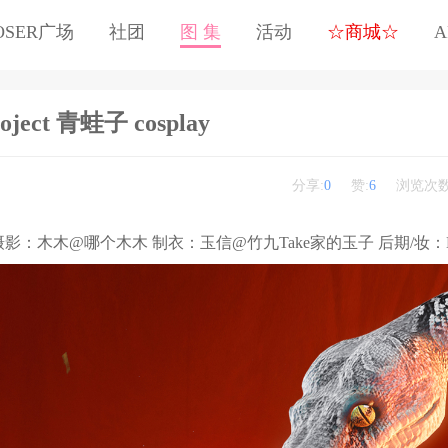
OSER广场
社团
图 集
活动
☆商城☆
A
ject 青蛙子 cosplay
分享:
0
赞:
6
浏览次数
影：木木@哪个木木 制衣：玉信@竹九Take家的玉子 后期/妆：