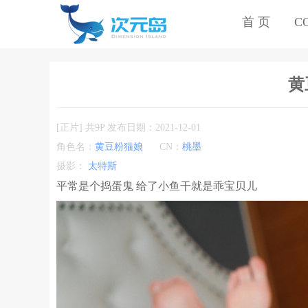
首 页
C
黄
[正片] 共9P 发布日期：2021-12-01
角色名：
黄豆粉猫娘
CN：
桃墨
摄影：
太特斯
平常是个捣蛋鬼 给了小鱼干就是乖宝贝儿