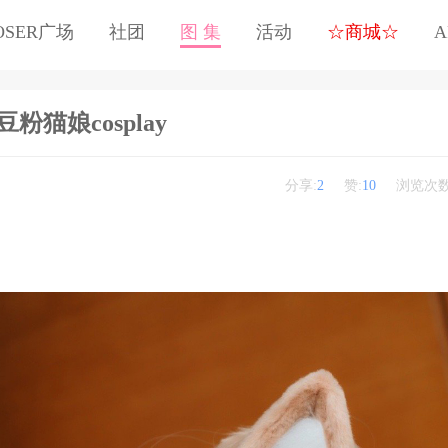
OSER广场
社团
图 集
活动
☆商城☆
A
豆粉猫娘cosplay
分享:
2
赞:
10
浏览次数