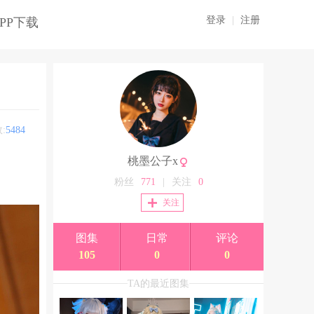
登录
|
注册
PP下载
:
5484
桃墨公子x
粉丝
771
|
关注
0
关注
图集
日常
评论
105
0
0
TA的最近图集