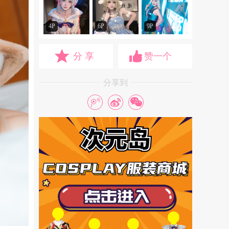
4P
6P
9P
分 享
赞一个
分享到