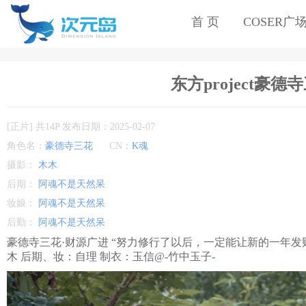
首 页
COSER广
东方project豪德寺
[正片] 共14P 发布日期：2025-02-07
角色名：
豪德寺三花
CN：
K魂
摄影：
木木
后期：
阿魂不是天然呆
妆娘：
阿魂不是天然呆
后勤：
阿魂不是天然呆
豪德寺三花·财源广进 “努力修行了以后，一定能让新的一年发
木 后期、妆：自理 制衣：玉信@-竹中玉子- ​​​