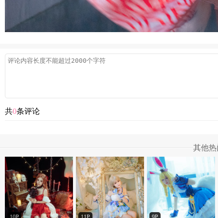
共
0
条评论
其他热
10P
11P
9P