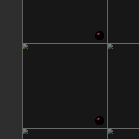
5P
6P