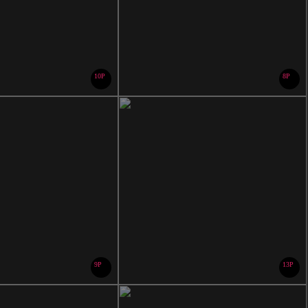
10P
8P
9P
13P