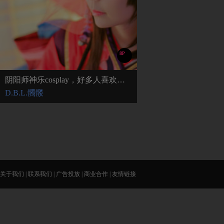
8P
阴阳师神乐cosplay，好多人喜欢这个角色呀
D.B.L.髑髅
关于我们
|
联系我们
|
广告投放
|
商业合作
|
友情链接