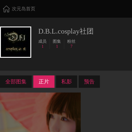
次元岛首页
D.B.L.cosplay社团
成员
图集
粉丝
1
1
7
全部图集
正片
私影
预告