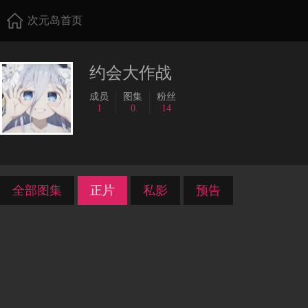
次元岛首页
约会大作战
成员
图集
粉丝
1
0
14
全部图集
正片
私影
预告