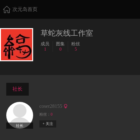
次元岛首页
草蛇灰线工作室
成员
图集
粉丝
1
0
5
社长
coser28155
粉丝：
0
+ 关注
社长