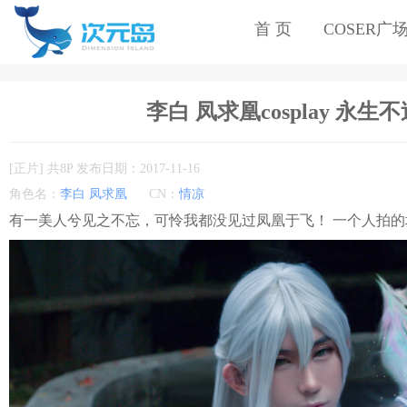
首 页
COSER广
李白 凤求凰cosplay 
[正片] 共8P 发布日期：2017-11-16
角色名：
李白 凤求凰
CN：
情凉
有一美人兮见之不忘，可怜我都没见过凤凰于飞！ 一个人拍