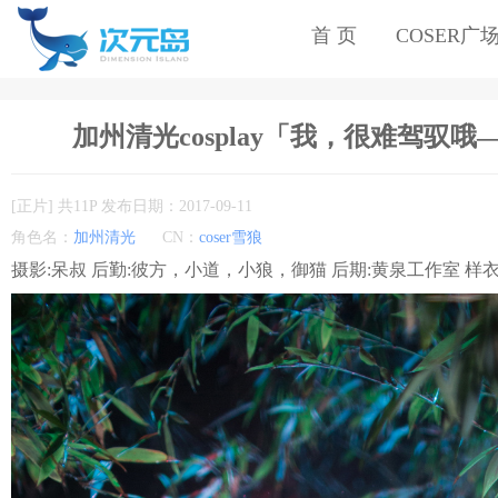
首 页
COSER广
加州清光cosplay「我，很难驾驭
[正片] 共11P 发布日期：2017-09-11
角色名：
加州清光
CN：
coser雪狼
摄影:呆叔 后勤:彼方，小道，小狼，御猫 后期:黄泉工作室 样衣