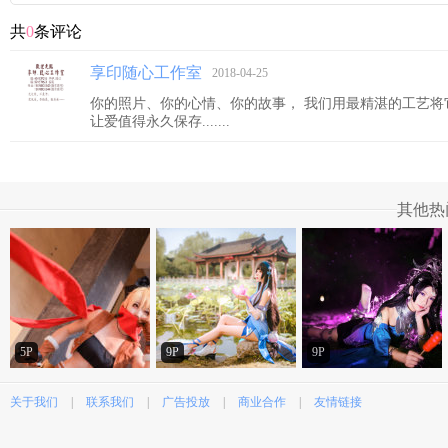
共
0
条评论
享印随心工作室
2018-04-25
你的照片、你的心情、你的故事， 我们用最精湛的工艺将
让爱值得永久保存.......
其他热
5P
9P
9P
关于我们
|
联系我们
|
广告投放
|
商业合作
|
友情链接