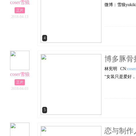
coser雪狼
微博：雪狼yuki
正片
2018-04-13
4
博多豚骨拉
林宪明
CN:
cos
coser雪狼
“女装只是爱好，
正片
2018-04-03
5
恋与制作人白