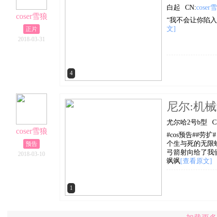
白起
CN:
coser
coser雪狼
“我不会让你陷
文]
正片
2018-03-31
4
尼尔:机
尤尔哈2号b型
C
coser雪狼
#cos预告##
个生与死的无限
预告
弓箭射向给了我们
2018-03-10
飒飒
[查看原文]
1