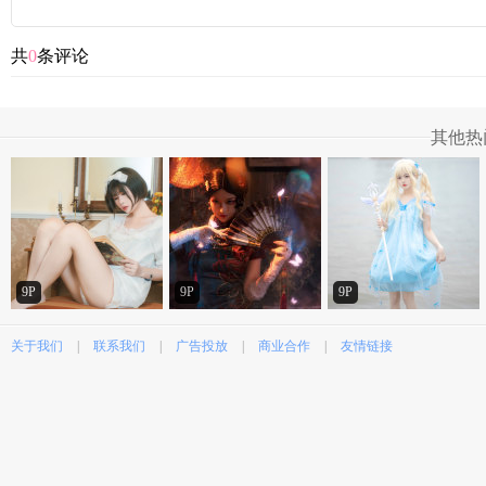
共
0
条评论
其他热
9P
9P
9P
关于我们
|
联系我们
|
广告投放
|
商业合作
|
友情链接