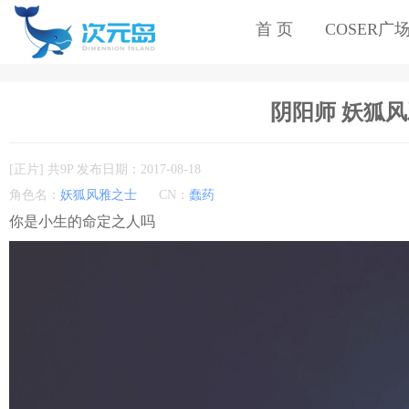
首 页
COSER广
阴阳师 妖狐风雅
[正片] 共9P 发布日期：2017-08-18
角色名：
妖狐风雅之士
CN：
蠢药
你是小生的命定之人吗