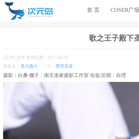
首 页
COSER广
歌之王子殿下圣川
[正片] 共9P 发布日期：2017-08-18
角色名：
圣川真斗
CN：
黑羽花道
摄影：白桑 棚子：南京洛家摄影工作室 化妆/后期：自理