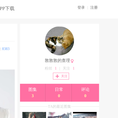
登录
|
注册
PP下载
:
8383
敦敦敦的查理
粉丝
1
|
关注
1
关注
图集
日常
评论
3
0
0
TA的最近图集