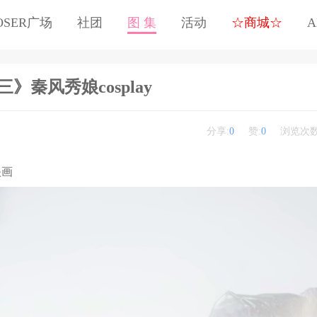
OSER广场
社团
图 集
活动
☆商城☆
A
》秦风秀娘cosplay
分享:
0
赞:
0
浏览次数
映画