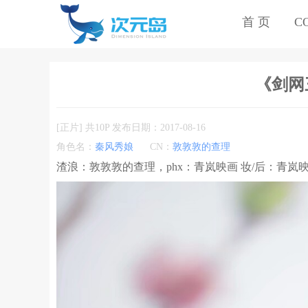
首 页
C
《剑网三
[正片] 共10P 发布日期：2017-08-16
角色名：
秦风秀娘
CN：
敦敦敦的查理
渣浪：敦敦敦的查理，phx：青岚映画 妆/后：青岚