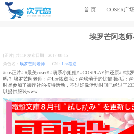
首 页
COSER广
埃罗芒阿老师小洋
[正片] 共11P 发布日期：2017-08-15
角色名：
埃罗芒阿老师
CN：
Lor筱逆
#cos正片# #最美coser# #萌系小姐姐# #COSPLAY神还原#
吗？ 埃罗芒阿老师：@Lor筱逆 妆：@琐琐子的忧郁 摄/后：@青
时是参加了御座社的模特活动，不过好像活动时间已经过了23
以提供服装www