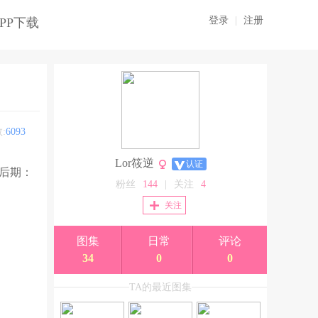
登录
|
注册
PP下载
:
6093
Lor筱逆
认证
_ 后期：
粉丝
144
|
关注
4
关注
图集
日常
评论
34
0
0
TA的最近图集