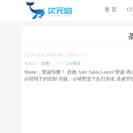
首 页
C
圣
[正片] 共9P 发布日期：2018-12-25
角色名：
贞德
CN：
Lor筱逆
Master，聖誕快樂！ 貞德·Alter·Santa·Lance
@琐琐子的忧郁 排版：@绪野是个乱打的名 圣诞节快