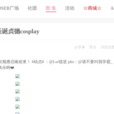
OSER广场
社团
图 集
活动
☆商城☆
A
诞贞德cosplay
分享:
0
赞:
1
浏览次数
r·聖誕·再次顺應召喚前來！ #幼贞# ：@Lor筱逆 phx：@请不要叫我学霸
乐哟❤️