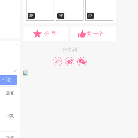
8P
9P
9P
分 享
赞一个
分享到
评 论
回复
回复