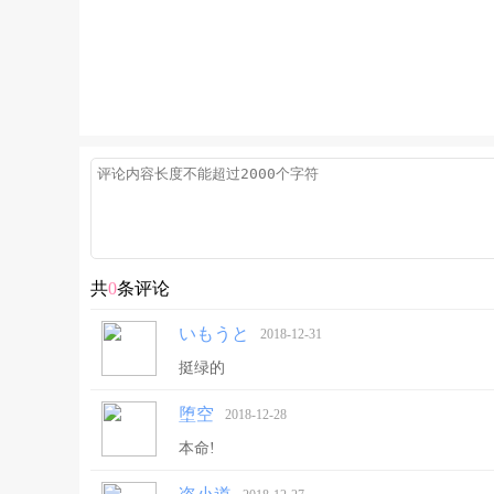
共
0
条评论
いもうと
2018-12-31
挺绿的
堕空
2018-12-28
本命!