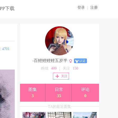
登录
|
注册
PP下载
:
4701
-百鲤鲤鲤鲤五岁半
认证
粉丝
409
|
关注
150
关注
图集
日常
评论
3
35
0
TA的最近图集