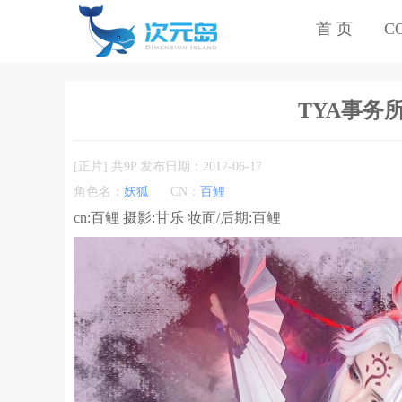
首 页
C
TYA事务所
[正片] 共9P 发布日期：2017-06-17
角色名：
妖狐
CN：
百鲤
cn:百鲤 摄影:甘乐 妆面/后期:百鲤