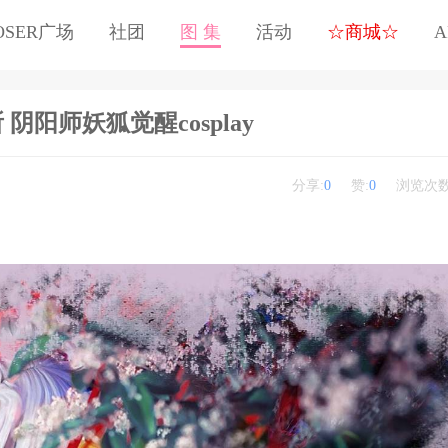
OSER广场
社团
图 集
活动
☆商城☆
A
 阴阳师妖狐觉醒cosplay
分享:
0
赞:
0
浏览次数