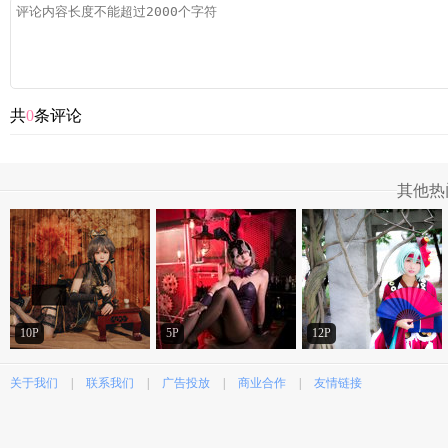
共
0
条评论
其他热
10P
5P
12P
关于我们
|
联系我们
|
广告投放
|
商业合作
|
友情链接