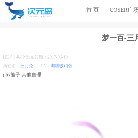
首 页
COSER广
梦一百-三月兔
[正片] 共8P 发布日期：2017-06-10
角色名：
三月兔
CN：
咖喱嗷鸡饭
phx熊子 其他自理