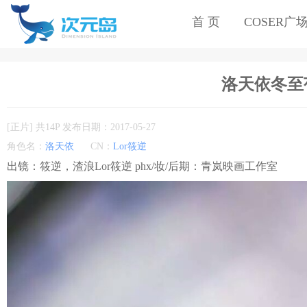
首 页
COSER广
洛天依冬至芍药
[正片] 共14P 发布日期：2017-05-27
角色名：
洛天依
CN：
Lor筱逆
出镜：筱逆，渣浪Lor筱逆 phx/妆/后期：青岚映画工作室