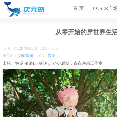
首 页
COSER广
从零开始的异世界生活 拉
[正片] 共12P 发布日期：2017-05-27
角色名：
拉姆/蕾姆
CN：
筱逆
出镜：筱逆 渣浪Lor筱逆 phx/妆/后期：青岚映画工作室