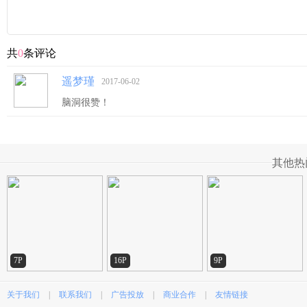
共
0
条评论
遥梦瑾
2017-06-02
脑洞很赞！
其他热
7P
16P
9P
关于我们
|
联系我们
|
广告投放
|
商业合作
|
友情链接