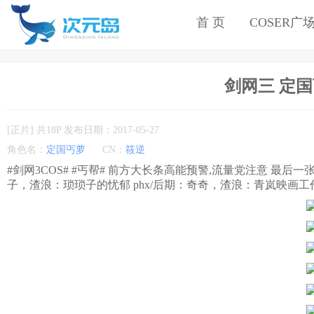
首 页
COSER广
剑网三 定国丐
[正片] 共18P 发布日期：2017-05-27
角色名：
定国丐萝
CN：
筱逆
#剑网3COS# #丐帮# 前方大长条高能预警,流量党注意 最后
子，渣浪：琐琐子的忧郁 phx/后期：奇奇，渣浪：青岚映画工作室