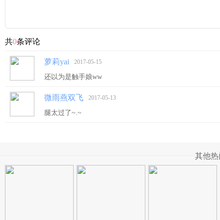
共
0
条评论
萝莉yai
2017-05-15
还以为是触手娘ww
微雨燕双飞
2017-05-13
腿太过了~.~
其他热