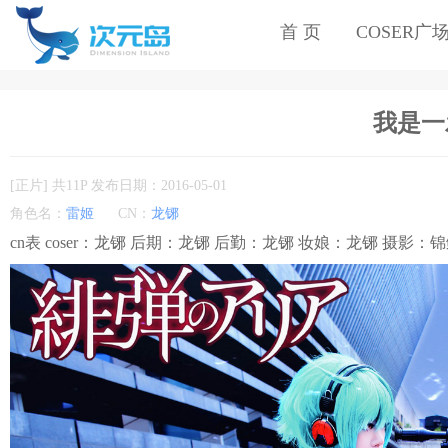
首 页
COSER广
我是一
[正片] 共11P 发布日期：2016-05-01
角色名：
雷姬
CN：
龙铘
cn表 coser：龙铘 后期：龙铘 后勤：龙铘 妆娘：龙铘 摄影：