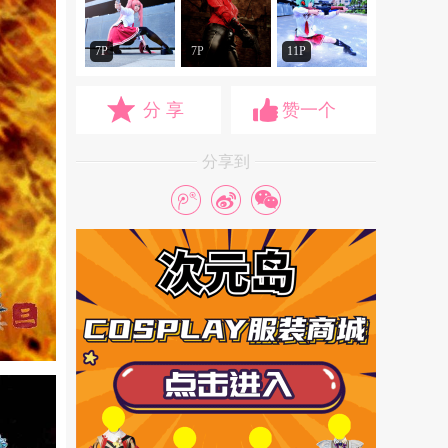
7P
7P
11P
分 享
赞一个
分享到