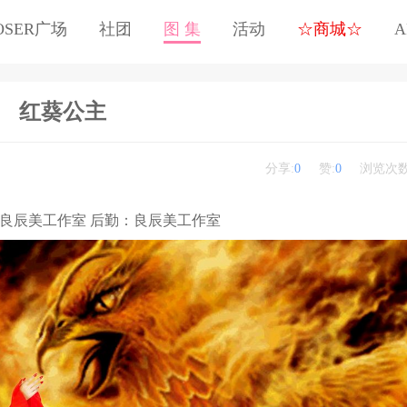
OSER广场
社团
图 集
活动
☆商城☆
A
红葵公主
分享:
0
赞:
0
浏览次数
妆：良辰美工作室 后勤：良辰美工作室