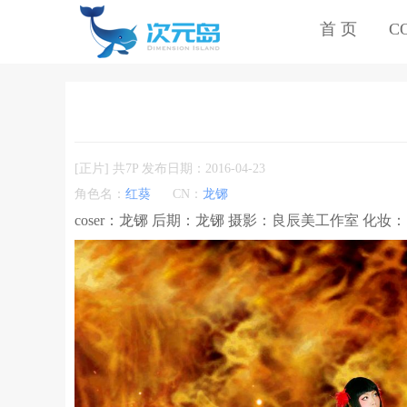
首 页
C
[正片] 共7P 发布日期：2016-04-23
角色名：
红葵
CN：
龙铘
coser：龙铘 后期：龙铘 摄影：良辰美工作室 化