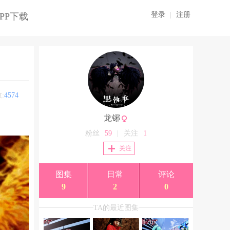
登录
|
注册
PP下载
:
4574
龙铘
粉丝
59
|
关注
1
关注
图集
日常
评论
9
2
0
TA的最近图集