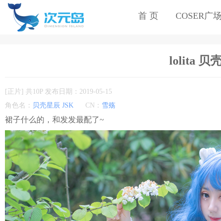
首 页
COSER广
lolita 
[正片] 共10P 发布日期：2019-05-15
角色名：
贝壳星辰 JSK
CN：
雪殇
裙子什么的，和发发最配了~