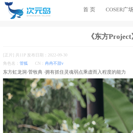
首 页
COSER广
《东方Project
[正片] 共11P 发布日期：2022-09-30
角色名：
管狐
CN：
冉冉不甜v
东方虹龙洞·菅牧典 ·拥有抓住灵魂弱点乘虚而入程度的能力