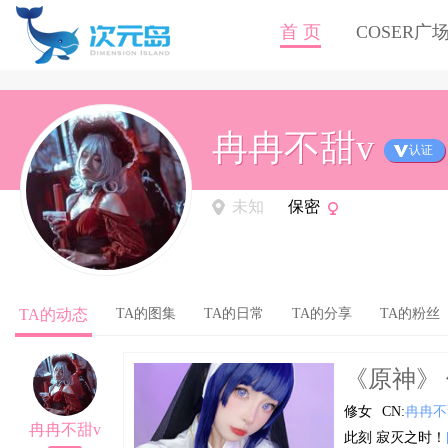
首 页
COSER广
冉冉不甜v
认证
未知
保密
TA的动态
TA的图集
TA的日常
TA的分享
TA的粉丝
《原神》 修
修女
CN:
冉冉不
冉冉不甜v
此刻 寂灭之时！