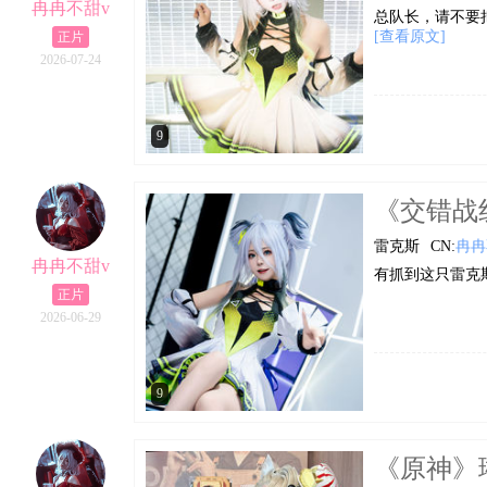
冉冉不甜v
总队长，请不要把
[查看原文]
正片
2026-07-24
9
《交错战线
雷克斯
CN:
冉冉
冉冉不甜v
有抓到这只雷克
正片
2026-06-29
9
《原神》琳妮