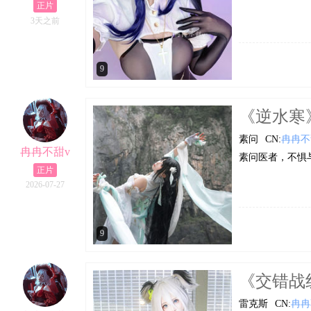
正片
3天之前
9
《逆水寒》素
素问
CN:
冉冉不
冉冉不甜v
素问医者，不惧
正片
2026-07-27
9
《交错战线
雷克斯
CN:
冉冉