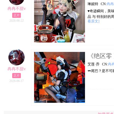
琳妮特
CN:
冉冉
冉冉不甜v
♥️奇迹瞬间，美
正片
品 与 特别好的
2026-06-22
看原文]
8
《绝区零 》
艾莲·乔
CN:
冉
冉冉不甜v
🦈尾巴？是不
正片
2026-06-17
9