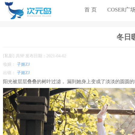
首 页
COSER广
冬日暖
[私影] 共9P 发布日期：2021-04-02
妆娘：
子姬ZJ
出镜：
子姬ZJ
阳光被层层叠叠的树叶过滤， 漏到她身上变成了淡淡的圆圆