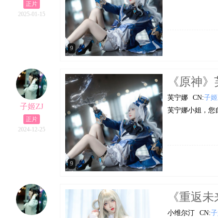
正片
2025-01-15
9
《原神》芙宁
芙宁娜
CN:
子姬
子姬ZJ
芙宁娜小姐，您
正片
2024-12-25
9
《重返未来1
小维尔汀
CN:
子