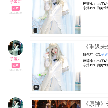
子姬ZJ
碎碎念：cos了幼
夸爆1999的美术组！ 
正片
2024-10-31
8
《重返未来1
维尔汀
CN:
子姬
子姬ZJ
碎碎念：cos了幼
夸爆1999的美术
正片
2024-10-23
10
《原神》云堇