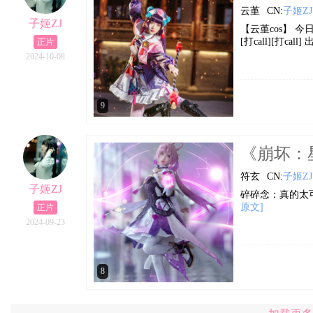
云堇
CN:
子姬ZJ
子姬ZJ
【云堇cos】 今
[打call][打cal
正片
2024-10-08
9
《崩坏：星
符玄
CN:
子姬ZJ
子姬ZJ
碎碎念：真的太可爱
原文]
正片
2024-09-23
8