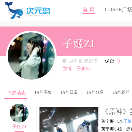
首 页
COSER广
子姬ZJ
四川省,成都市
保密
微博：子姬ZJ
TA的动态
TA的图集
TA的日常
TA的分享
TA的粉丝
《原神》芙宁
芙宁娜
CN:
子姬
子姬ZJ
芙宁娜小姐，您