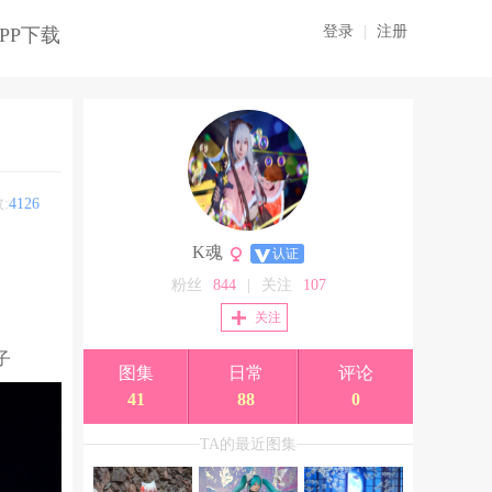
登录
|
注册
PP下载
:
4126
K魂
认证
粉丝
844
|
关注
107
关注
​​
图集
日常
评论
41
88
0
TA的最近图集