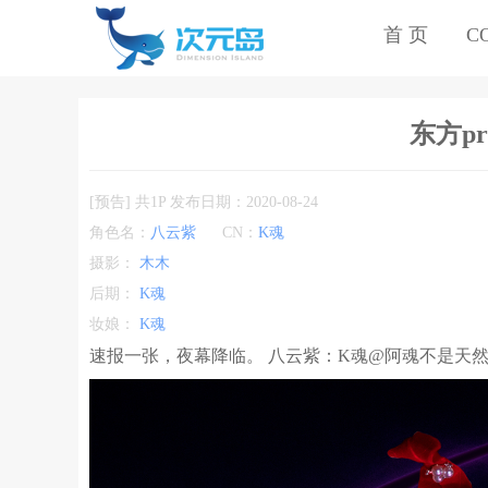
首 页
C
东方pro
[预告] 共1P 发布日期：2020-08-24
角色名：
八云紫
CN：
K魂
摄影：
木木
后期：
K魂
妆娘：
K魂
速报一张，夜幕降临。 八云紫：K魂@阿魂不是天然呆 摄