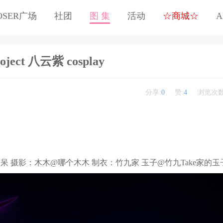
OSER广场
社团
图 集
活动
☆商城☆
A
ject 八云紫 cosplay
分享:
0
赞:
4
浏览次数
影：木木@哪个木木 制衣：竹九家 玉子@竹九Take家的玉子 ​​