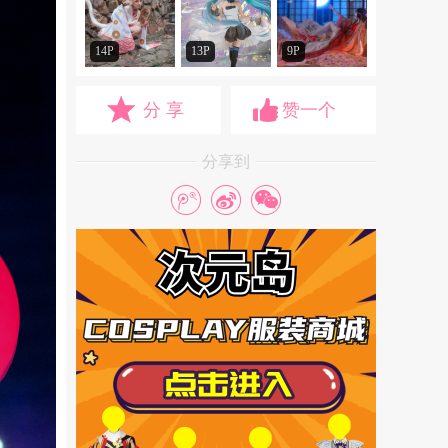
14P
13P
9P
分 享
赞一个
分享到