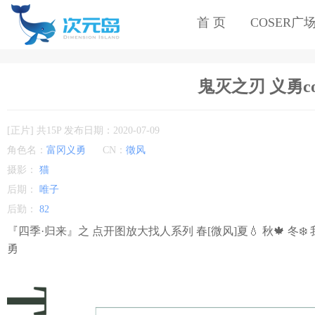
首 页
COSER广
鬼灭之刃 义勇co
[正片] 共15P 发布日期：2020-07-09
角色名：
富冈义勇
CN：
徵风
摄影：
猫
后期：
唯子
后勤：
82
『四季·归来』之 点开图放大找人系列 春[微风]夏💧 秋🍁 
勇