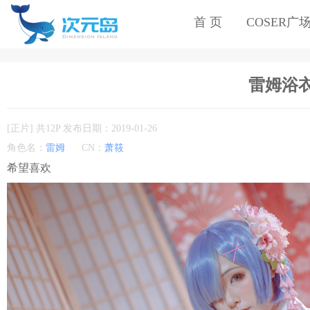
首 页
COSER广
雷姆浴衣c
[正片] 共12P 发布日期：2019-01-26
角色名：
雷姆
CN：
萧筱
希望喜欢