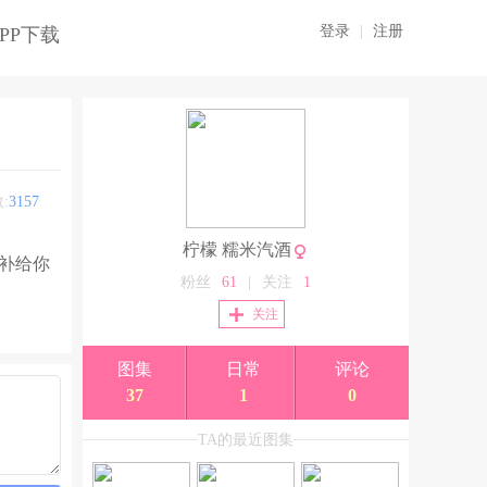
登录
|
注册
PP下载
:
3157
柠檬 糯米汽酒
次补给你
粉丝
61
|
关注
1
关注
图集
日常
评论
37
1
0
TA的最近图集