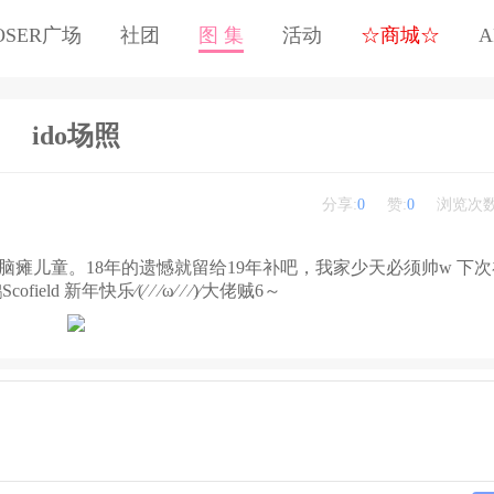
OSER广场
社团
图 集
活动
☆商城☆
A
ido场照
分享:
0
赞:
0
浏览次数
来像脑瘫儿童。18年的遗憾就留给19年补吧，我家少天必须帅w 下
eld 新年快乐⁄(⁄ ⁄ ⁄ω⁄ ⁄ ⁄)⁄大佬贼6～