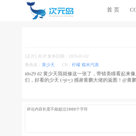
首 页
C
[正片] 共1P 发布日期：2019-01-02
角色名：
黄少天
CN：
柠檬 糯米汽酒
ido29 d2 黄少天我就修这一张了，带错美瞳看起
们，好看的少天 (˃̶͈̀௰˂̶͈ ) 感谢黄鹏大佬的返图！@黄鹏Scofi