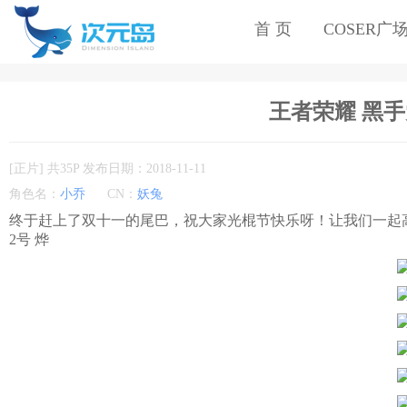
首 页
COSER广
王者荣耀 黑手党
[正片] 共35P 发布日期：2018-11-11
角色名：
小乔
CN：
妖兔
终于赶上了双十一的尾巴，祝大家光棍节快乐呀！让我们一起高
2号 烨