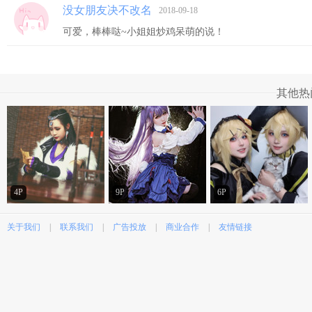
没女朋友决不改名
2018-09-18
可爱，棒棒哒~小姐姐炒鸡呆萌的说！
其他热
4P
9P
6P
关于我们
|
联系我们
|
广告投放
|
商业合作
|
友情链接