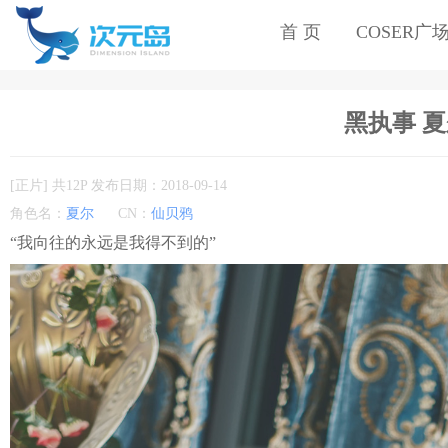
首 页
COSER广
黑执事 夏尔
[正片] 共12P 发布日期：2018-09-14
角色名：
夏尔
CN：
仙贝鸦
“我向往的永远是我得不到的”