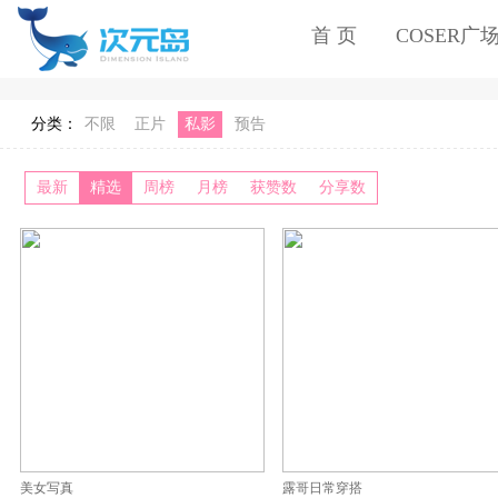
首 页
COSER广
分类：
不限
正片
私影
预告
最新
精选
周榜
月榜
获赞数
分享数
美女写真
露哥日常穿搭