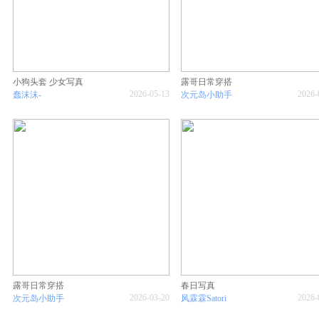
小狗头套 少女写真
露哥日常穿搭
2026-05-13
2026-
蠢沫沫-
次元岛小助手
露哥日常穿搭
春日写真
2026-03-20
2026-
次元岛小助手
风霖霖Satori