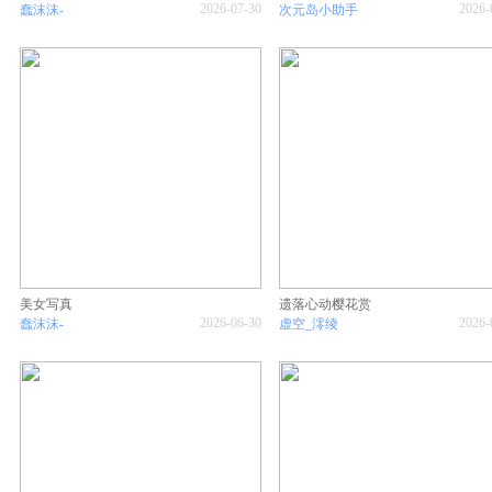
2026-07-30
2026-
蠢沫沫-
次元岛小助手
美女写真
遗落心动樱花赏
2026-06-30
2026-
蠢沫沫-
虚空_澪绫