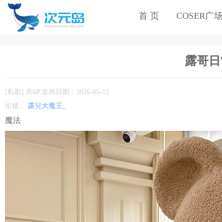
首 页
COSER广
露哥日
[私影] 共6P 发布日期：2026-05-15
出镜：
露兒大魔王_
魔法