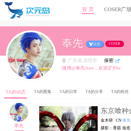
首 页
COSER广
奉先
COSER
认证
广东省,深圳市
保密
微博@奉先Ares，欢迎扩列w
TA的动态
TA的图集
TA的日常
TA的分享
TA的粉丝
东京喰种金木
金木研
CN:
奉先
奉先
摄影：香菇 妆