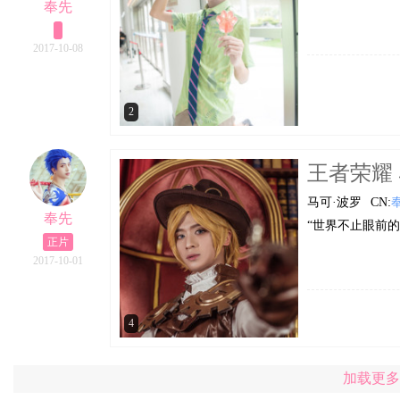
奉先
2017-10-08
2
王者荣耀 马
马可·波罗
CN:
奉先
“世界不止眼前
正片
2017-10-01
4
加载更多