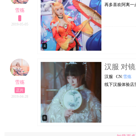
再多喜欢阿离一
雪殇
2019-05-05
4
汉服 对
汉服
CN:
雪殇
雪殇
线下汉服体验店
正片
2019-04-28
6