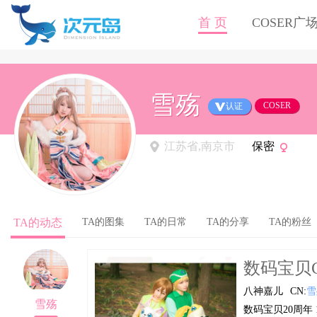
首 页
COSER广
雪殇
COSER
认证
江苏省,南京市
保密
TA的动态
TA的图集
TA的日常
TA的分享
TA的粉丝
数码宝贝Co
八神嘉儿
CN:
雪
雪殇
数码宝贝20周年 