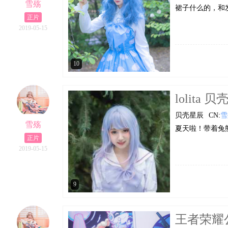
雪殇
裙子什么的，和
正片
2019-05-15
10
lolita 
贝壳星辰
CN:
雪
雪殇
夏天啦！带着兔
正片
2019-05-15
9
王者荣耀公