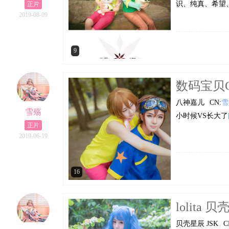
识、纯真、希望
正片
2019-08-09
9
数码宝贝C
八神嘉儿
CN:
雪
雪殇
小时候VS长大了
正片
2019-06-19
16
lolita 
贝壳星辰 JSK
C