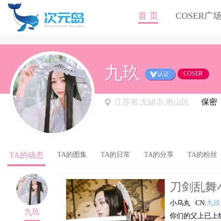
首 页
COSER广
九玖
COSER
认证
江苏省,无锡市,惠山区
保密
TA的动态
TA的图集
TA的日常
TA的分享
TA的粉丝
刀剑乱舞小乌
小乌丸
CN:
九玖
九玖
你们的父上已上