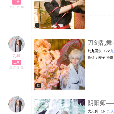
正片
2017-11-19
9
刀剑乱舞―
鹤丸国永
CN:
九
九玖
妆娘：麦子 摄影
正片
2017-08-28
12
阴阳师―
大天狗
CN:
九玖