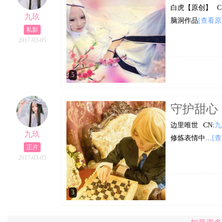
白虎【原创】
C
九玖
脑洞作品
[查看原
私影
2017-03-05
5
守护甜心
边里唯世
CN:
九
九玖
修炼表情中…
[
正片
2017-03-05
3