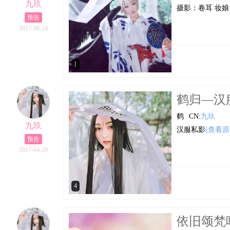
九玖
摄影：卷耳 妆
预告
2017-08-14
1
鹤归—汉
鹤
CN:
九玖
九玖
汉服私影
[查看原
预告
2017-04-29
4
依旧颂梵