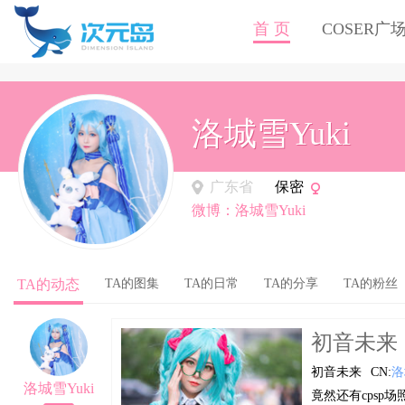
首 页
COSER广
洛城雪Yuki
广东省
保密
微博：洛城雪Yuki
TA的动态
TA的图集
TA的日常
TA的分享
TA的粉丝
初音未来
初音未来
CN:
洛
洛城雪Yuki
竟然还有cpsp