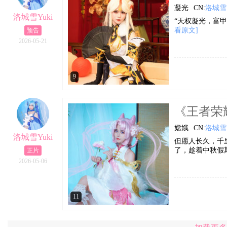
凝光
CN:
洛城雪Y
洛城雪Yuki
“天权凝光，富
看原文]
预告
2026-05-21
9
《王者荣耀》
嫦娥
CN:
洛城雪Y
洛城雪Yuki
但愿人长久，千里
了，趁着中秋假期发
正片
2026-05-06
11