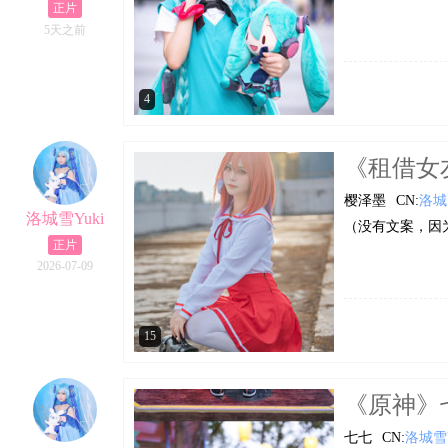
正片
5天之前
4
《租借女友
樱泽墨
CN:
洛城
洛城雪Yuki
（没有文案，因为
正片
2026-07-09
15
《原神》七
七七
CN:
洛城雪Y