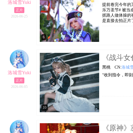
洛城雪Yuki
提前卷完今年的万圣
乐万圣节# 被当
正片
抓路人做体操的
2026-06-25
是直接去拍正片了
6
《战斗女仆 
黑桃
CN:
洛城雪Y
洛城雪Yuki
“收到指令，即
正片
2026-06-05
10
《原神》凝光