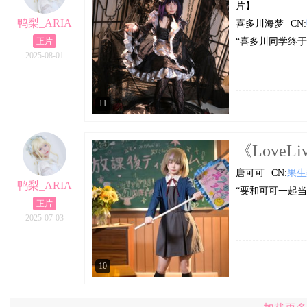
片】
鸭梨_ARIA
喜多川海梦
CN:
正片
“喜多川同学终
2025-08-01
11
《LoveLiv
唐可可
CN:
果生
鸭梨_ARIA
“要和可可一起当
正片
2025-07-03
10