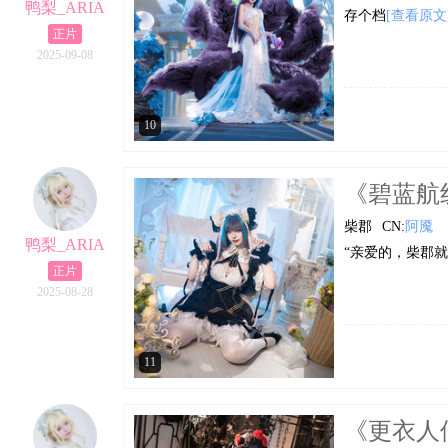
鸭梨_ARIA
存个档
[查看原文
正片
2025-09-08
10
《碧蓝航线
柴郡
CN:
阿魇
鸭梨_ARIA
“亲爱的，柴郡就
正片
2025-08-28
11
《更衣人偶