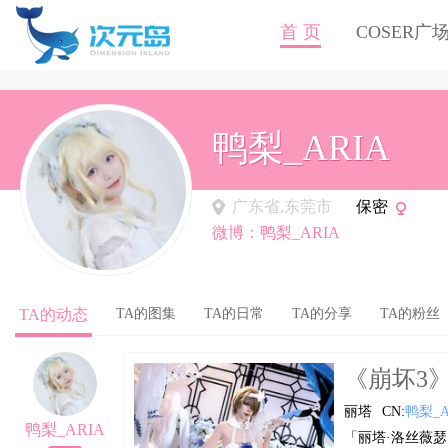
首 页
COSER广
鸭梨_ARIA
广东省,东莞市
保密
微博：鸭梨_ARIA
TA的动态
TA的图集
TA的日常
TA的分享
TA的粉丝
《崩坏3》丽
丽塔
CN:
鸭梨_A
鸭梨_ARIA
「丽塔·洛丝薇瑟 蔷