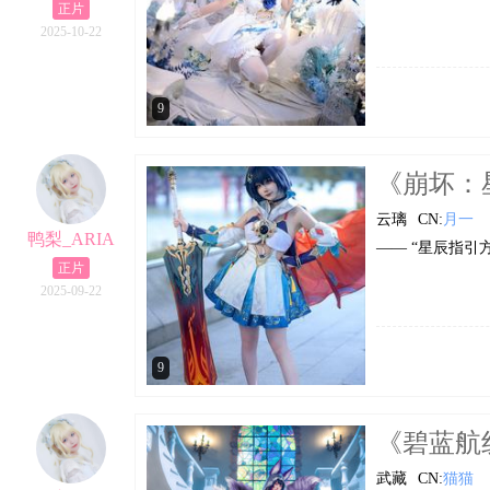
正片
2025-10-22
9
《崩坏：星
云璃
CN:
月一
鸭梨_ARIA
—— “星辰指引
正片
2025-09-22
9
《碧蓝航线
武藏
CN:
猫猫