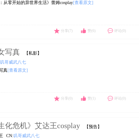
e：从零开始的异世界生活》蕾姆cosplay
[查看原文]
分享(7)
赞(6)
评论(0)
女写真
【私影】
叽哥威武八七
写真
[查看原文]
分享(0)
赞(1)
评论(0)
生化危机》艾达王cosplay
【预告】
王
CN:
叽哥威武八七