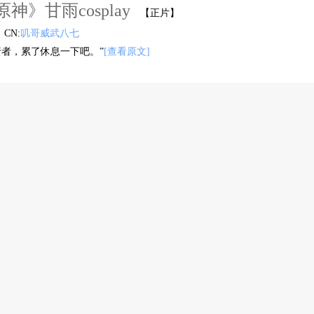
原神》甘雨cosplay
【正片】
CN:
叽哥威武八七
行者，累了休息一下吧。”
[查看原文]
分享(5)
赞(12)
评论(0)
Re:从零开始的异世界生活》蕾姆cosplay
正片】
CN:
叽哥威武八七
雷姆的英雄吗💙
[查看原文]
分享(8)
赞(27)
评论(0)