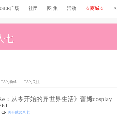
OSER广场
社团
图 集
活动
☆商城☆
A
八七
TA的粉丝
TA的关注
Re：从零开始的异世界生活》蕾姆cosplay
正片】
CN:
叽哥威武八七