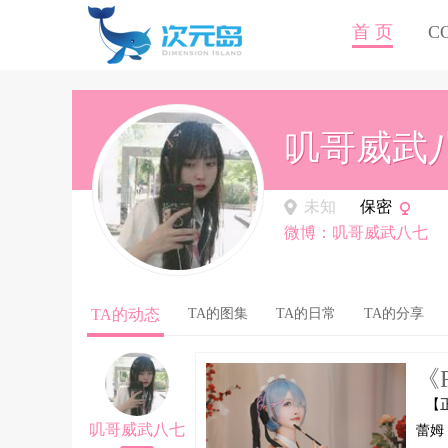
首 页
C
叽哥威武
未知
保密
微博：叽哥威武八七
TA的动态
TA的图集
TA的日常
TA的分享
《
【
叽哥威武八七
蕾姆