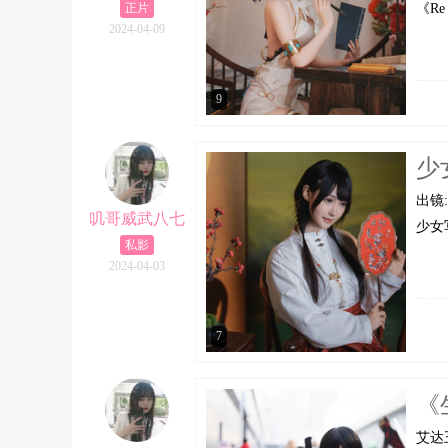
正片
《R
2024-04-09
9
少
出镜:
叽哥威武八七
少女
私影
2024-04-03
7
《
艾达