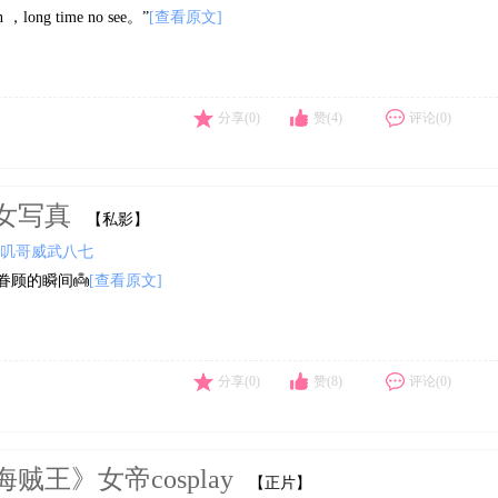
n ，long time no see。”
[查看原文]
分享(0)
赞(4)
评论(0)
女写真
【私影】
叽哥威武八七
眷顾的瞬间👼
[查看原文]
分享(0)
赞(8)
评论(0)
海贼王》女帝cosplay
【正片】