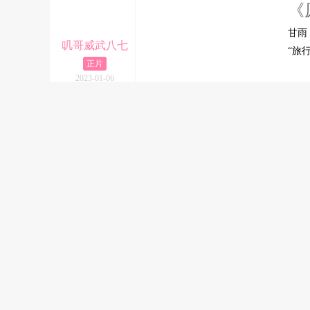
《
甘雨
叽哥威武八七
“旅
正片
2023-01-06
13
《
【
叽哥威武八七
蕾姆
正片
你是
2022-10-26
12