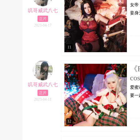
女帝
叽哥威武八七
妾身
正片
2023-04-17
11
《
cos
叽哥威武八七
爱蜜
正片
要一
2023-04-11
12