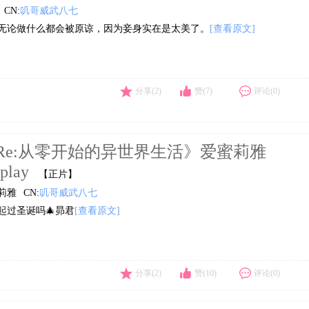
CN:
叽哥威武八七
无论做什么都会被原谅，因为妾身实在是太美了。
[查看原文]
分享(2)
赞(7)
评论(0)
Re:从零开始的异世界生活》爱蜜莉雅
play
【正片】
莉雅
CN:
叽哥威武八七
起过圣诞吗🎄昴君
[查看原文]
分享(2)
赞(10)
评论(0)