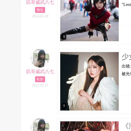
叽哥威武八七
“Leo
预告
2024-02-28
8
少
出镜:
叽哥威武八七
被光
私影
2023-07-11
9
《