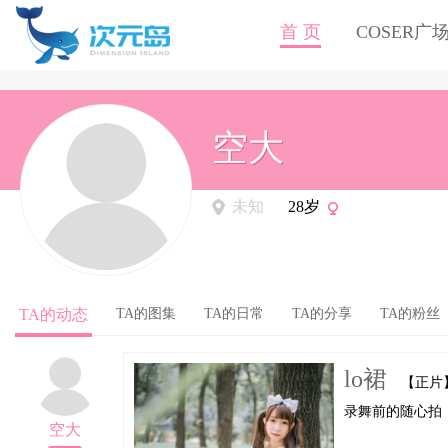
首 页
COSER广
空大
未知
28岁
TA的动态
TA的图集
TA的日常
TA的分享
TA的粉丝
lo裙
【正片
录舞前的随心拍
空大