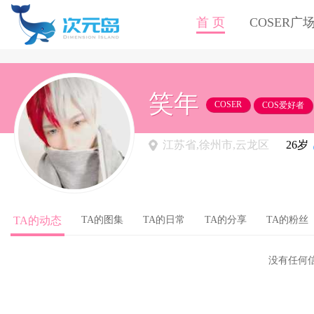
首 页
COSER广
笑年
COSER
COS爱好者
江苏省,徐州市,云龙区
26岁
TA的动态
TA的图集
TA的日常
TA的分享
TA的粉丝
没有任何